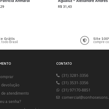
 Patrícia Ahmaral
Águaluz – Alexandre Andrés
,29
R$
31,43
te Grátis
Site 100
 todo Brasil
compre c
IMENTO
CONTATO
(31) 3281-3356
comprar
(31) 3531-3356
e devolução
(31) 97170-8851
l de atendimento
comercial@sonhosesons.
eu a senha?