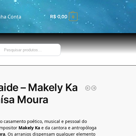
ha Conta
R$
0,00
0
Pesquisar
ide – Makely Ka
ísa Moura
o casamento poético, musical e pessoal do
ompositor
Makely Ka
e da cantora e antropóloga
ura
. Os arranjos dispensam qualquer elemento