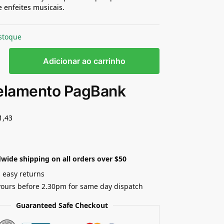
e enfeites musicais.
stoque
Adicionar ao carrinho
elamento PagBank
1,43
wide shipping on all orders over $50
 easy returns
yours before 2.30pm for same day dispatch
Guaranteed Safe Checkout