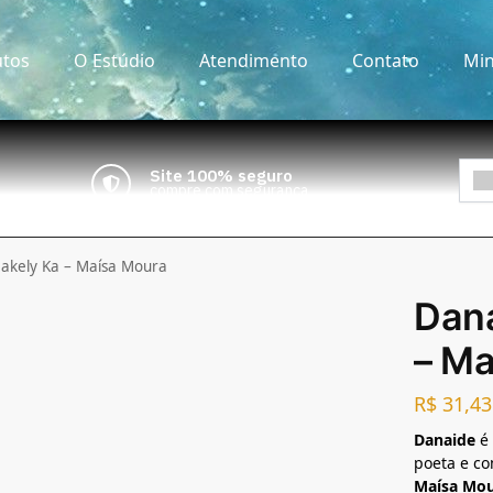
tos
O Estúdio
Atendimento
Contato
Min
Site 100% seguro
compre com segurança
akely Ka – Maísa Moura
Dana
– Ma
R$
31,43
Danaide
é 
poeta e c
Maísa Mo