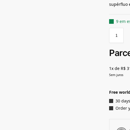
supérfluo 
9 em e
Parc
1x de R$ 3
Sem juros
Free world
30 days
Order 