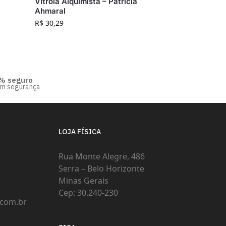
Vitrola Alquimista – Patrícia
Ahmaral
R$
30,29
% seguro
om segurança
LOJA FÍSICA
Rua Monte Alegre, 486
Serra – Belo Horizonte
Minas Gerais
Cep: 30.240-230
com.br