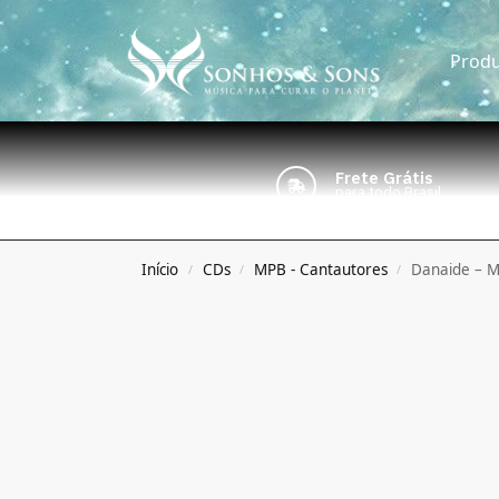
Produ
Frete Grátis
para todo Brasil
Início
CDs
MPB - Cantautores
Danaide – M
/
/
/