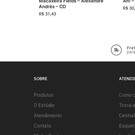
Macaxeira Fields – Alexandre
Ah! –
Andrés – CD
R$
30
R$
31,43
Fre
para
SOBRE
ATEND
Produtos
Como 
O Estúdio
Troca 
Atendimento
Centra
Contato
Esquec