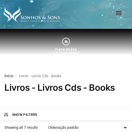
O Estúdio
Minha Conta
Frete Grátis
para todo Brasil
Início
Livros - Livros Cds - Books
/
Livros - Livros Cds - Books
SHOW FILTERS
Showing all 7 results