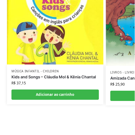
MÚSICA INFANTIL - CHILDREN
LIVROS - LIVR
Kids and Songs – Cláudia Mol & Kênia Chantal
Amizada Cant
R$
37,15
R$
25,90
Adicionar ao carrinho