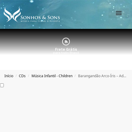
O Estúdio
Minha Conta
Frete Grátis
para todo Brasil
Início
CDs
Música Infantil - Children
Barangandão Arco-Íris – Adelsin
/
/
/