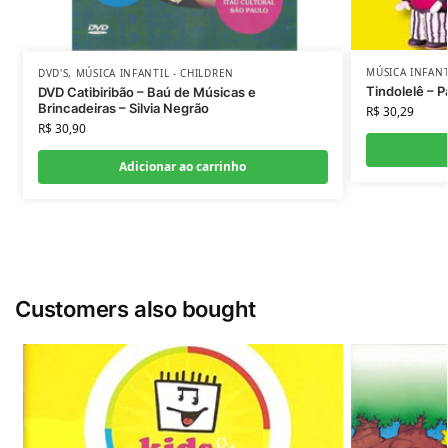
MÚSICA INFANT
DVD'S
,
MÚSICA INFANTIL - CHILDREN
Tindolelê – P
DVD Catibiribão – Baú de Músicas e
Brincadeiras – Silvia Negrão
R$
30,29
R$
30,90
Adicionar ao carrinho
Customers also bought