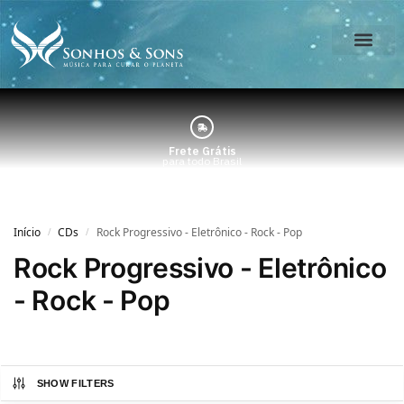
O Estúdio
Minha Conta
Frete Grátis
para todo Brasil
Início
CDs
Rock Progressivo - Eletrônico - Rock - Pop
/
/
Rock Progressivo - Eletrônico
- Rock - Pop
SHOW FILTERS