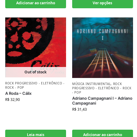
Adicionar ao carrinho
Ver opções
Out of stock
ROCK PROGRESSIVO - ELETRÔNICO -
MÚSICA INSTRUMENTAL
,
ROCK
ROCK - POP
PROGRESSIVO - ELETRÔNICO - ROCK
- POP
A Roda – Cálix
Adriano Campagnani I – Adriano
R$
32,90
Campagnani
R$
31,43
Leia mais
Adicionar ao carrinho