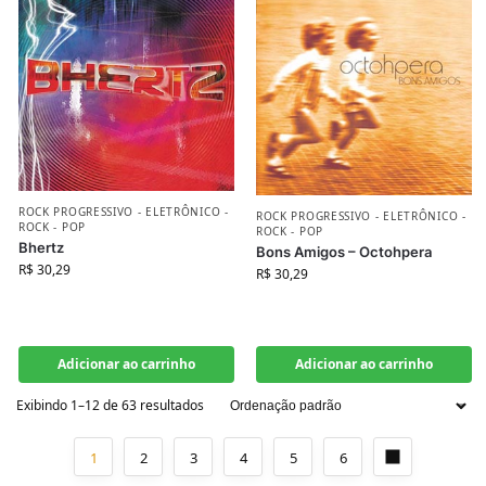
ROCK PROGRESSIVO - ELETRÔNICO -
ROCK PROGRESSIVO - ELETRÔNICO -
ROCK - POP
ROCK - POP
Bhertz
Bons Amigos – Octohpera
R$
30,29
R$
30,29
Adicionar ao carrinho
Adicionar ao carrinho
Exibindo 1–12 de 63 resultados
1
2
3
4
5
6