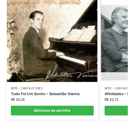
MPB - CANTAUTORES
MPB - CANTAU
Tudo Foi Um Sonho – Sebastião Vianna
Afinidades –
R$
30,29
R$
33,72
Adicionar ao carrinho