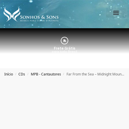
O Estúdio
Minha Conta
Frete Grátis
para todo Brasil
Início
CDs
MPB - Cantautores
Far From the Sea – Midnight Mountain
/
/
/