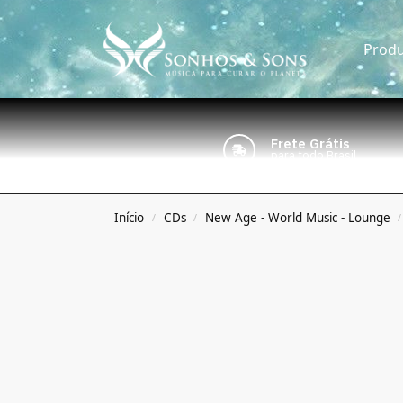
Produ
Frete Grátis
para todo Brasil
Início
CDs
New Age - World Music - Lounge
/
/
/