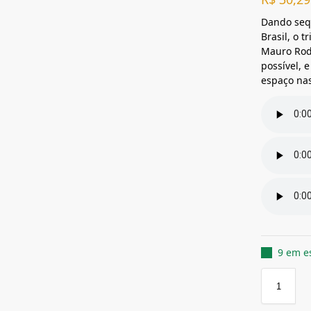
Dando seq
Brasil, o 
Mauro Rodr
possível, 
espaço nas
9 em e