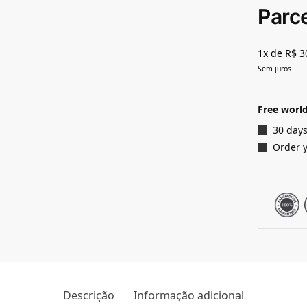
Parc
1x de R$ 3
Sem juros
Free world
30 days
Order 
Descrição
Informação adicional