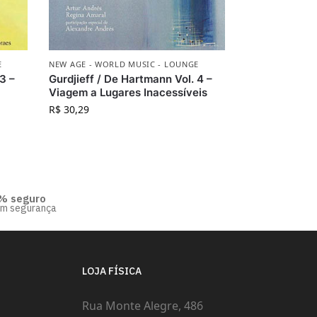
E
NEW AGE - WORLD MUSIC - LOUNGE
3 –
Gurdjieff / De Hartmann Vol. 4 –
Viagem a Lugares Inacessíveis
R$
30,29
% seguro
om segurança
LOJA FÍSICA
Rua Monte Alegre, 486