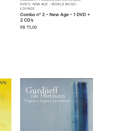
DVD'S
,
NEW AGE - WORLD MUSIC -
LOUNGE
Combo nº 2 – New Age – 1 DVD +
2 CD’s
R$
75,00