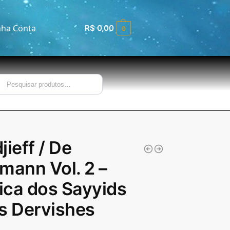
ha Conta
R$
0,00
0
Pesquisar
jieff / De
mann Vol. 2 –
ca dos Sayyids
s Dervishes