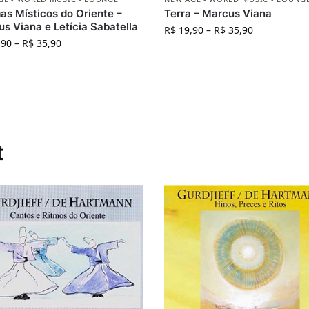
s Místicos do Oriente –
Terra – Marcus Viana
s Viana e Letícia Sabatella
R$
19,90
–
R$
35,90
,90
–
R$
35,90
t