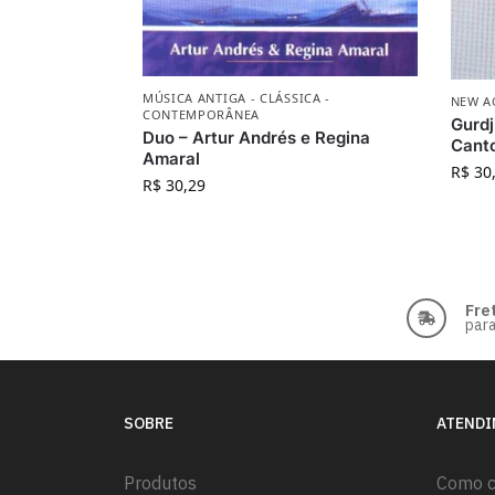
MÚSICA ANTIGA - CLÁSSICA -
NEW A
CONTEMPORÂNEA
Gurdj
Duo – Artur Andrés e Regina
Canto
Amaral
R$
30
R$
30,29
Fre
para
SOBRE
ATEND
Produtos
Como 