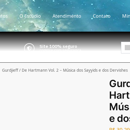
tos
O Estúdio
Atendimento
Contato
Min
Site 100% seguro
compre com segurança
Gurdjieff / De Hartmann Vol. 2 – Música dos Sayyids e dos Dervishes
Gurd
Hart
Músi
e do
R$
30,29