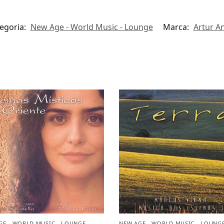
egoria:
New Age - World Music - Lounge
Marca:
Artur A
GE - WORLD MUSIC - LOUNGE
NEW AGE - WORLD MUSIC - LOUNG