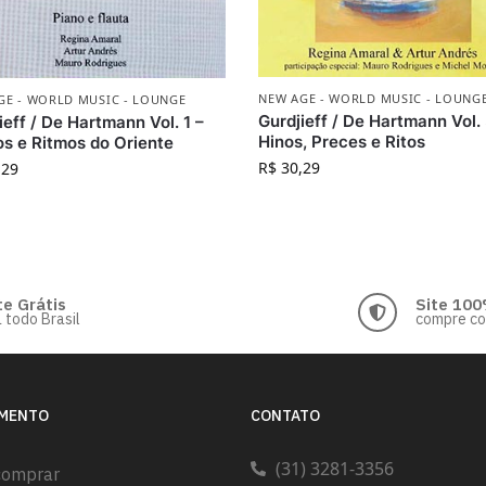
NEW AGE - WORLD MUSIC - LOUNG
GE - WORLD MUSIC - LOUNGE
Gurdjieff / De Hartmann Vol. 
ieff / De Hartmann Vol. 1 –
Hinos, Preces e Ritos
s e Ritmos do Oriente
R$
30,29
,29
te Grátis
Site 100
 todo Brasil
compre c
IMENTO
CONTATO
(31) 3281-3356
comprar