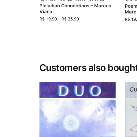
Pleiadian Connections – Marcus
Poema
Viana
Marcu
R$
19,90
–
R$
35,90
R$
19
Customers also bough