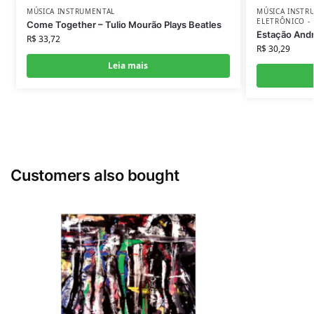
MÚSICA INSTRUMENTAL
MÚSICA INSTR
ELETRÔNICO - 
Come Together – Tulio Mourão Plays Beatles
Estação And
R$
33,72
R$
30,29
Leia mais
Customers also bought