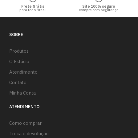
Frete Grátis
Site 100% seguro
para todo Brasil
compre com segurança
SOBRE
Produtos
O Estúdio
Atendimento
Contato
Minha Conta
ATENDIMENTO
Como comprar
Troca e devolução