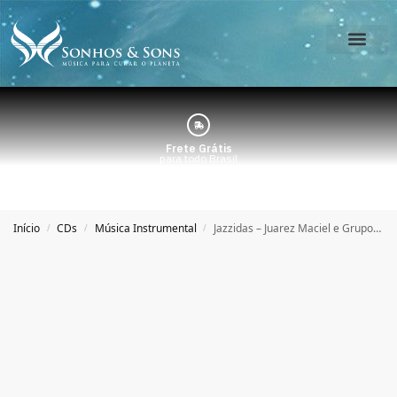
O Estúdio
Minha Conta
Frete Grátis
para todo Brasil
Início
CDs
Música Instrumental
Jazzidas – Juarez Maciel e Grupo Muda
/
/
/