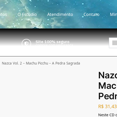
tos
O Estúdio
Atendimento
Contato
Min
Site 100% seguro
compre com segurança
Nazca Vol. 2 – Machu Picchu – A Pedra Sagrada
Nazc
Mach
Ped
R$
31,43
Neste CD o