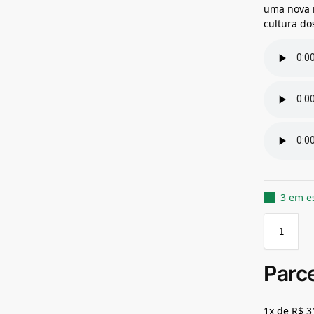
uma nova m
cultura do
3 em e
Parc
1x de R$ 3