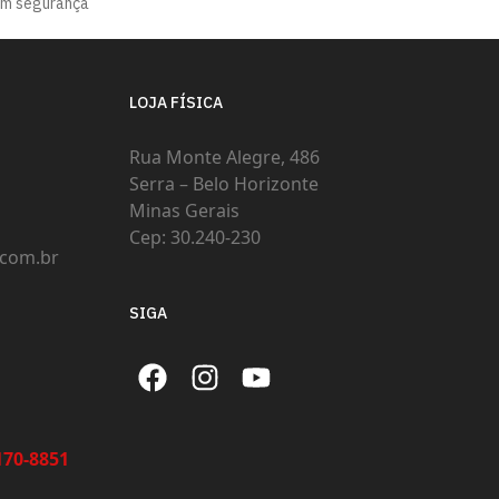
om segurança
LOJA FÍSICA
Rua Monte Alegre, 486
Serra – Belo Horizonte
Minas Gerais
Cep: 30.240-230
com.br
SIGA
70-8851