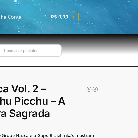
ha Conta
R$
0,00
0
Pesquisar
a Vol. 2 –
u Picchu – A
ra Sagrada
 Grupo Nazca e o Gupo Brasil Inka’s mostram