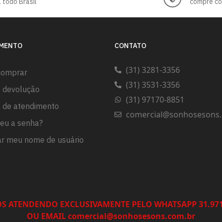
 todo Brasil
compre c
IMENTO
CONTATO
(31) 3281-3356
comprar
(31) 3531-3356
e devolução
(31) 97170-8851
l de atendimento
comercial@sonhosesons.
eu a senha?
r meu nome de usuário
S ATENDENDO EXCLUSIVAMENTE PELO WHATSAPP 31.971
OU EMAIL comercial@sonhosesons.com.br