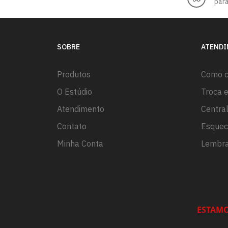
para
SOBRE
ATEND
Produtos
Como 
O Estúdio
Troca 
Atendimento
Centra
Contato
Esquec
Minha Conta
Lembra
ESTAMO