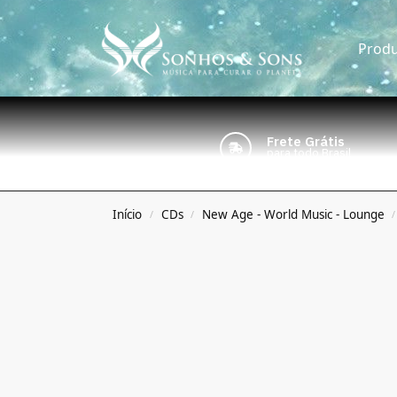
Produ
Frete Grátis
para todo Brasil
Início
CDs
New Age - World Music - Lounge
/
/
/