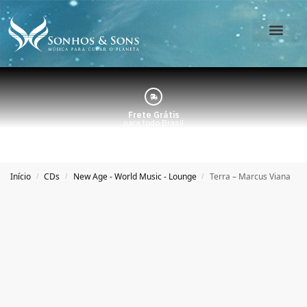
O Estúdio
Minha Conta
Frete Grátis
para todo Brasil
Início
CDs
New Age - World Music - Lounge
Terra – Marcus Viana
/
/
/