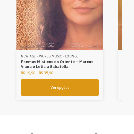
NEW AGE - WORLD MUSIC - LOUNGE
NEW A
Poemas Místicos do Oriente – Marcus
Dança
Viana e Letícia Sabatella
Viana
R$
19,90
–
R$
35,90
R$
19,
Ver opções