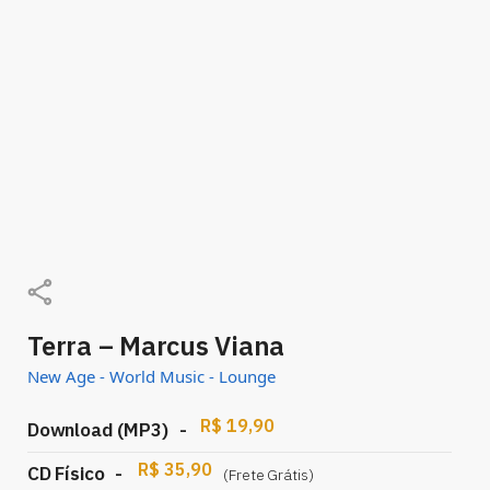
Terra – Marcus Viana
avaliar
New Age - World Music - Lounge
R$
19,90
–
Download (MP3)
-
–
R$
35,90
CD Físico
-
(Frete Grátis)