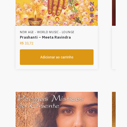
NEW AGE - WORLD MUSIC - LOUNGE
NEW A
Prashanti – Meeta Ravindra
Além 
R$
33,72
R$
34,
Adicionar ao carrinho