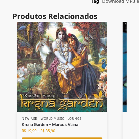
Tag
Download MP3 e 
NEW AGE - WORLD MUSIC - LOUNGE
NEW A
Krsna Garden – Marcus Viana
Cançõ
R$
19,90
–
R$
35,90
R$
19,