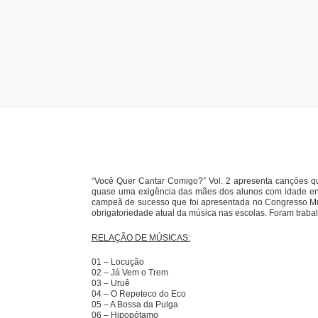
“Você Quer Cantar Comigo?” Vol. 2 apresenta canções q
quase uma exigência das mães dos alunos com idade entr
campeã de sucesso que foi apresentada no Congresso Mun
obrigatoriedade atual da música nas escolas. Foram trabal
RELAÇÃO DE MÚSICAS:
01 – Locução
02 – Já Vem o Trem
03 – Uruê
04 – O Repeteco do Eco
05 – A Bossa da Pulga
06 – Hipopótamo