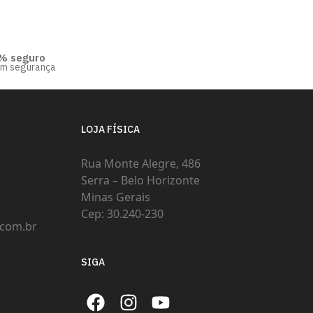
% seguro
om segurança
LOJA FÍSICA
Rua Monte Alegre, 486
Serra – Belo Horizonte
Minas Gerais
Cep: 30.240-230
com.br
SIGA