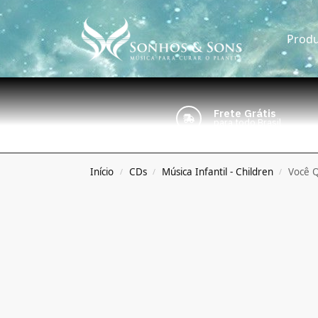
Produ
Frete Grátis
para todo Brasil
Início
CDs
Música Infantil - Children
Você Q
/
/
/