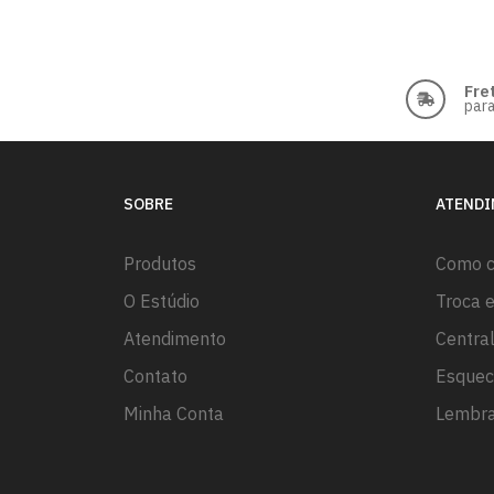
Fre
para
SOBRE
ATEND
Produtos
Como 
O Estúdio
Troca 
Atendimento
Centra
Contato
Esquec
Minha Conta
Lembra