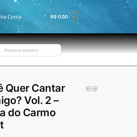
ha Conta
R$
0,00
0
Pesquisar
 Quer Cantar
go? Vol. 2 –
ia do Carmo
t