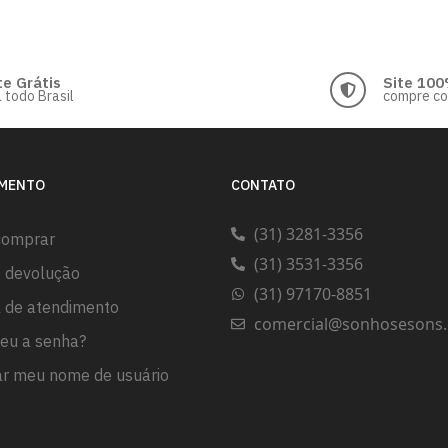
te Grátis
Site 100
 todo Brasil
compre c
IMENTO
CONTATO
(31) 3281-3356
comprar
(31) 3531-3356
e devolução
(31) 97170-8851
l de atendimento
comercial@sonhosesons.
eu a senha?
r meu nome de usuário