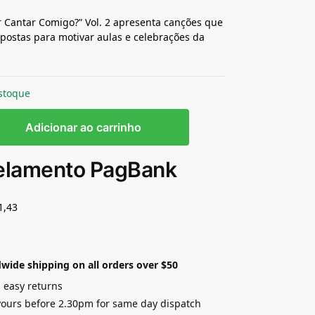
 Cantar Comigo?” Vol. 2 apresenta canções que
ostas para motivar aulas e celebrações da
stoque
Adicionar ao carrinho
elamento PagBank
1,43
wide shipping on all orders over $50
 easy returns
yours before 2.30pm for same day dispatch