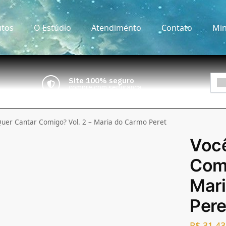
tos
O Estúdio
Atendimento
Contato
Min
Site 100% seguro
compre com segurança
uer Cantar Comigo? Vol. 2 – Maria do Carmo Peret
Você
Comi
Mar
Pere
R$
31,43