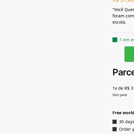
“Você Quer
foram comp
escola.
1 em e
Parc
1x de R$ 3
Sem juros
Free world
30 days
Order 