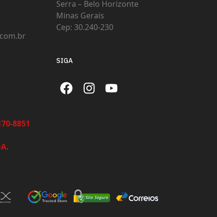
Serra – Belo Horizonte
Minas Gerais
Cep: 30.240-230
com.br
SIGA
70-8851
A.