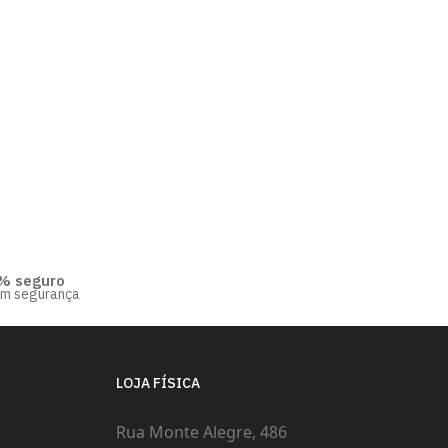
% seguro
om segurança
LOJA FÍSICA
Rua Monte Alegre, 486