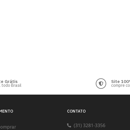
te Grátis
Site 100
 todo Brasil
compre c
IMENTO
CONTATO
(31) 3281-3356
comprar