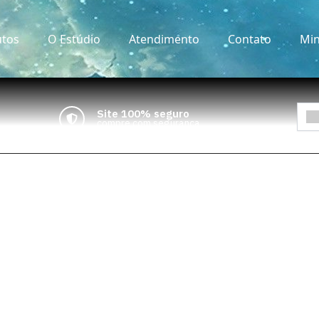
tos
O Estúdio
Atendimento
Contato
Min
Site 100% seguro
compre com segurança