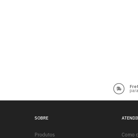
Fre
para
SOBRE
ATEND
Produtos
Como 