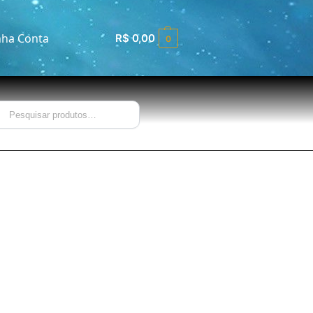
ha Conta
R$
0,00
0
Pesquisar