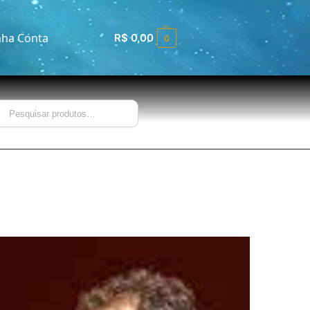
ha Conta
R$
0,00
0
Pesquisar