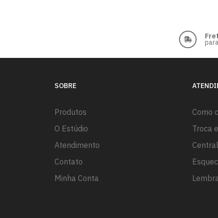
Fre
para
SOBRE
ATEND
Produtos
Como 
O Estúdio
Troca 
Atendimento
Centra
Contato
Esquec
Minha Conta
Lembra