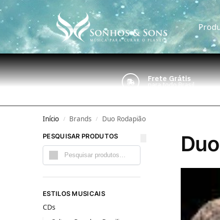
Produ
Frete Grátis
para todo Brasil
Início
Brands
Duo Rodapião
/
/
Duo
PESQUISAR PRODUTOS
Pesquisar
ESTILOS MUSICAIS
CDs