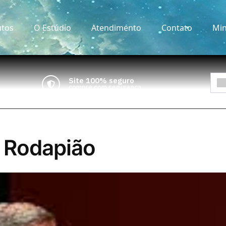
tos
O Estúdio
Atendimento
Contato
Min
Site 100% seguro
compre com segurança
 Rodapião