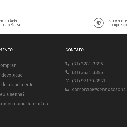
te Grátis
Site 100
 todo Brasil
compre c
IMENTO
CONTATO
(31) 3281-3356
comprar
(31) 3531-3356
e devolução
(31) 97170-8851
l de atendimento
comercial@sonhosesons.
eu a senha?
r meu nome de usuário