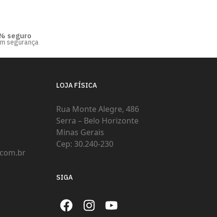
% seguro
om segurança
LOJA FÍSICA
Rua Monte Alegre, 486
Serra – Belo Horizonte
Minas Gerais
Cep: 30.240-230
com.br
SIGA