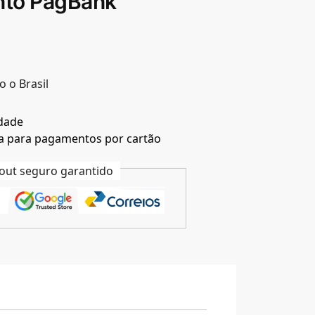
nto PagBank
o o Brasil
idade
a para pagamentos por cartão
out seguro garantido