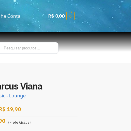
ha Conta
R$
0,00
0
Pesquisar
rcus Viana
ic - Lounge
R$
19,90
–
90
(Frete Grátis)