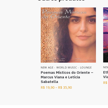
NE
NEW AGE - WORLD MUSIC - LOUNGE
Et
Poemas Místicos do Oriente –
Vi
Marcus Viana e Letícia
Sabatella
R$
R$
19,90
–
R$
35,90