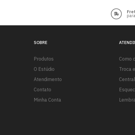
Fre
para
SOBRE
ATEND
Produtos
Como 
O Estúdio
Troca 
Atendimento
Centra
Contato
Esquec
Minha Conta
Lembra