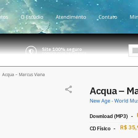
tos
O Estúdio
Atendimento
Contato
Min
Site 100% seguro
compre com segurança
Acqua – Marcus Viana
Acqua – Ma
New Age - World Mus
avaliar
Download (MP3)
-
–
R$
35,
CD Físico
-