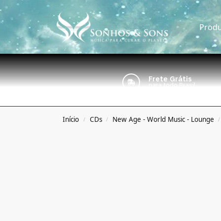
Produ
Frete Grátis
para todo Brasil
Início
CDs
New Age - World Music - Lounge
/
/
/