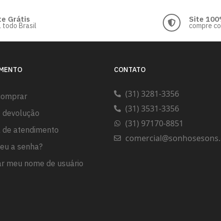
te Grátis
Site 100
 todo Brasil
compre c
IMENTO
CONTATO
(31) 3281-3356
comprar
(31) 3531-3356
e devolução
(31) 97170-8851
l de atendimento
comercial@sonhosesons.
eu a senha?
r meu nome de usuário