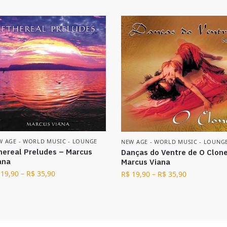
W AGE - WORLD MUSIC - LOUNGE
NEW AGE - WORLD MUSIC - LOUNG
hereal Preludes – Marcus
Danças do Ventre de O Clon
ana
Marcus Viana
19,90
–
R$
35,90
R$
19,90
–
R$
35,90