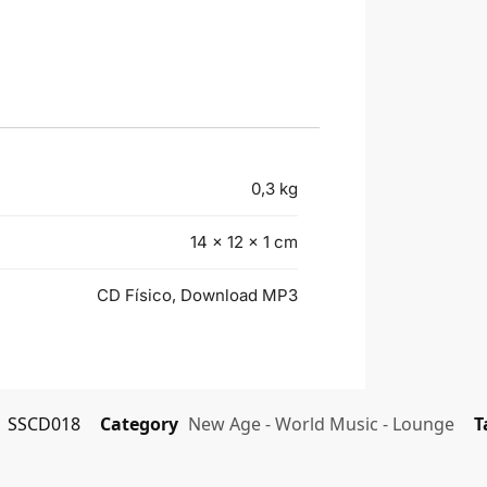
0,3 kg
14 × 12 × 1 cm
CD Físico, Download MP3
U
SSCD018
Category
New Age - World Music - Lounge
T