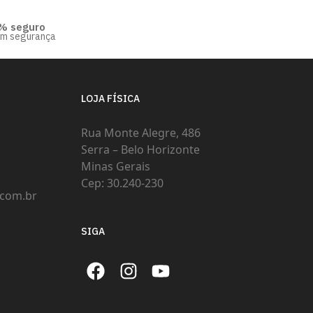
% seguro
om segurança
LOJA FÍSICA
Rua Monte Alegre, 486
Serra – Belo Horizonte
Minas Gerais
Cep: 30.240-230
com.br
SIGA