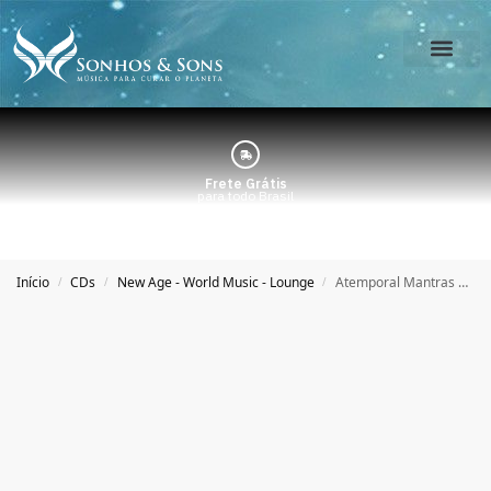
O Estúdio
Minha Conta
Frete Grátis
para todo Brasil
Início
CDs
New Age - World Music - Lounge
Atemporal Mantras – Chandramukha Swami
/
/
/