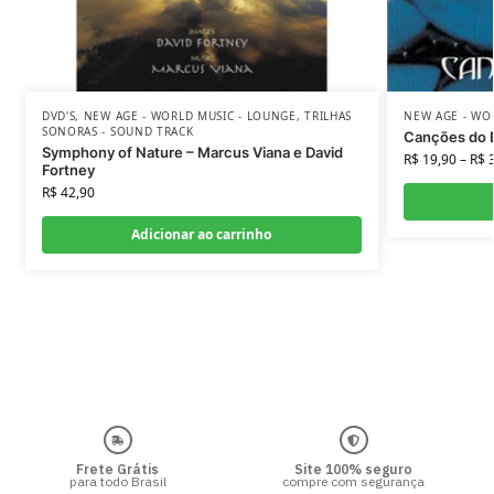
DVD'S
,
NEW AGE - WORLD MUSIC - LOUNGE
,
TRILHAS
NEW AGE - WO
SONORAS - SOUND TRACK
Canções do 
Symphony of Nature – Marcus Viana e David
R$
19,90
–
R$
3
Fortney
R$
42,90
Adicionar ao carrinho
Frete Grátis
Site 100% seguro
para todo Brasil
compre com segurança