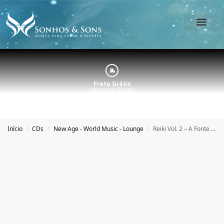
O Estúdio
Minha Conta
Frete Grátis
para todo Brasil
Início
CDs
New Age - World Music - Lounge
Reiki Vol. 2 – A Fonte – Marcus Viana
/
/
/