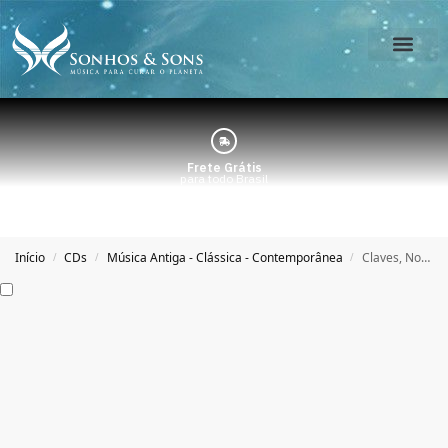
O Estúdio
Minha Conta
Frete Grátis
para todo Brasil
Início
CDs
Música Antiga - Clássica - Contemporânea
Claves, Notas e um Piano – Arthur Bosmans
/
/
/