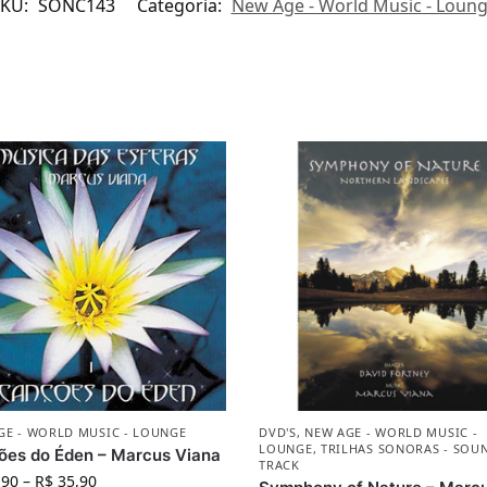
SKU:
SONC143
Categoria:
New Age - World Music - Loun
GE - WORLD MUSIC - LOUNGE
DVD'S
,
NEW AGE - WORLD MUSIC -
LOUNGE
,
TRILHAS SONORAS - SOU
ões do Éden – Marcus Viana
TRACK
,90
–
R$
35,90