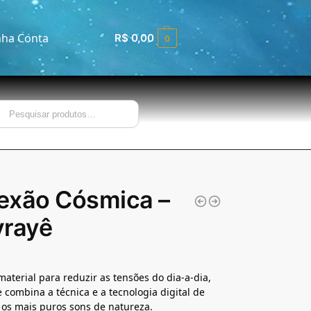
ha Conta
R$
0,00
0
Pesquisar
exão Cósmica –
yrayê
material para reduzir as tensões do dia-a-dia,
combina a técnica e a tecnologia digital de
os mais puros sons de natureza.