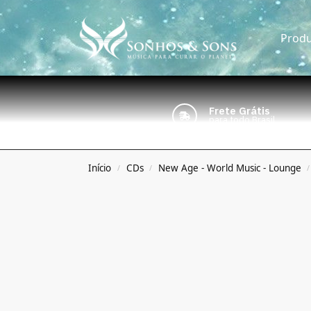
Produ
Frete Grátis
para todo Brasil
Início
CDs
New Age - World Music - Lounge
/
/
/