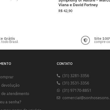
Symphony of Nature – Marc
Viana e David Fortney
R$
42,90
te Grátis
Site 100
 todo Brasil
compre c
IMENTO
CONTATO
(31) 3281-3356
comprar
(31) 3531-3356
e devolução
(31) 97170-8851
l de atendimento
comercial@sonhosesons.
eu a senha?