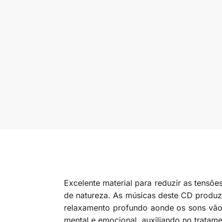
Excelente material para reduzir as tensõ
de natureza. As músicas deste CD produze
relaxamento profundo aonde os sons vão 
mental e emocional, auxiliando no tratam