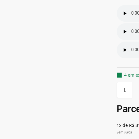
4 em e
Parc
1x de R$ 3
Sem juros