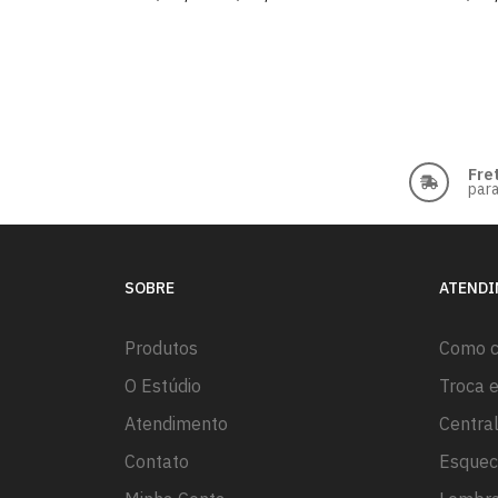
Fre
para
SOBRE
ATEND
Produtos
Como 
O Estúdio
Troca 
Atendimento
Centra
Contato
Esquec