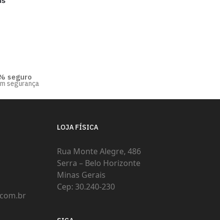
us
% seguro
om segurança
LOJA FÍSICA
Rua Monte Alegre, 486
Serra – Belo Horizonte
Minas Gerais
Cep: 30.240-230
com.br