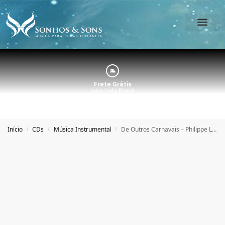
O Estúdio
Minha Conta
Frete Grátis
para todo Brasil
Início
CDs
Música Instrumental
De Outros Carnavais – Philippe Lobo
/
/
/