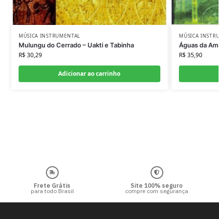
MÚSICA INSTRUMENTAL
MÚSICA INSTR
Mulungu do Cerrado – Uakti e Tabinha
Águas da Ama
R$
30,29
R$
35,90
Adicionar ao carrinho
Frete Grátis
Site 100% seguro
para todo Brasil
compre com segurança