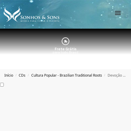
O Estúdio
Minha Conta
Frete Grátis
para todo Brasil
Início
CDs
Cultura Popular - Brazilian Traditional Roots
Devoção – Carlos Farias e Coral das Lavadeiras
/
/
/