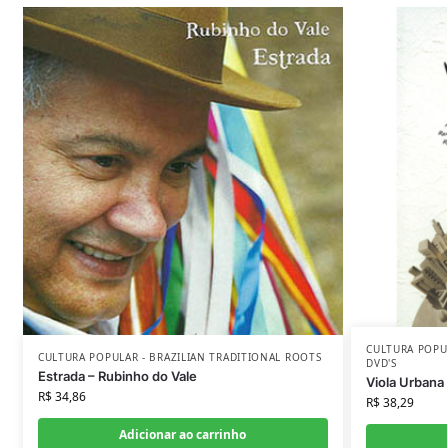
CULTURA POPU
CULTURA POPULAR - BRAZILIAN TRADITIONAL ROOTS
DVD'S
Estrada – Rubinho do Vale
Viola Urbana 
R$
34,86
R$
38,29
Adicionar ao carrinho