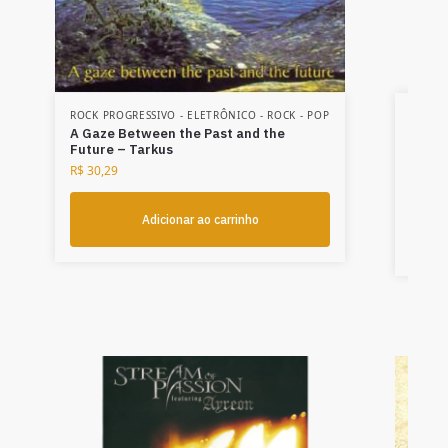
ROCK PROGRESSIVO - ELETRÔNICO - ROCK - POP
DVD'S
,
ROCK -
A Gaze Between the Past and the
DVD F
Future – Tarkus
da Te
R$
30,29
R$
42,
Adicionar ao carrinho