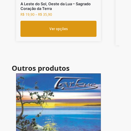
PROGRE
A Leste do Sol, Oeste da Lua – Sagrado
Combo
Coração da Terra
1 DVD
R$
19,90
–
R$
35,90
R$
75,
Ver opções