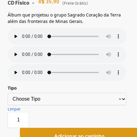
–
R$
35,90
CD Físico
-
(Frete Grátis)
Álbum que projetou o grupo Sagrado Coração da Terra
além das fronteiras de Minas Gerais.
Tipo
Limpar
Adicionar ao carrinho