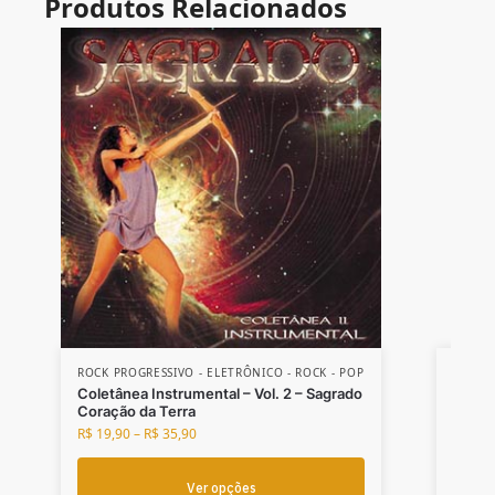
ROCK PROGRESSIVO - ELETRÔNICO - ROCK - POP
DVD'S
,
ROCK -
Coletânea Instrumental – Vol. 2 – Sagrado
Sagra
Coração da Terra
Caos 
R$
19,90
–
R$
35,90
R$
42,
Ver opções