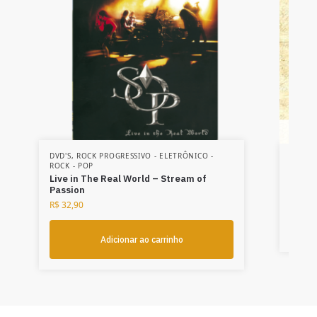
DVD'S
,
ROCK PROGRESSIVO - ELETRÔNICO -
ROCK P
ROCK - POP
Minas
Live in The Real World – Stream of
R$
28,
Passion
R$
32,90
Adicionar ao carrinho