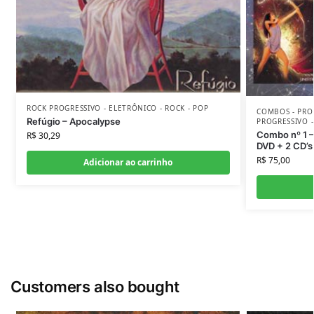
ROCK PROGRESSIVO - ELETRÔNICO - ROCK - POP
COMBOS - PRO
Refúgio – Apocalypse
PROGRESSIVO -
Combo nº 1 –
R$
30,29
DVD + 2 CD’s
R$
75,00
Adicionar ao carrinho
Customers also bought