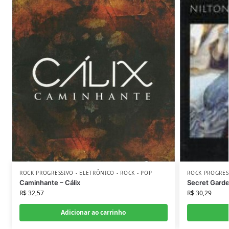
ROCK PROGRESSIVO - ELETRÔNICO - ROCK - POP
ROCK PROGRESS
Caminhante – Cálix
Secret Garde
R$
32,57
R$
30,29
Adicionar ao carrinho