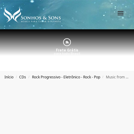
O Estúdio
Minha Conta
Frete Grátis
para todo Brasil
Início
CDs
Rock Progressivo - Eletrônico - Rock - Pop
Music from My Planet – Nilton Gappo
/
/
/