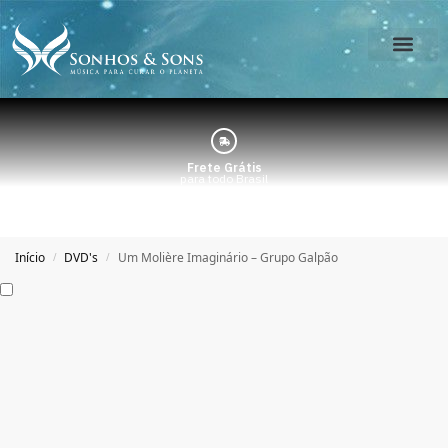
O Estúdio
Minha Conta
Frete Grátis
para todo Brasil
Início
DVD's
Um Molière Imaginário – Grupo Galpão
/
/