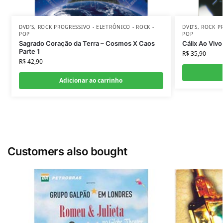
DVD'S
,
ROCK PROGRESSIVO - ELETRÔNICO - ROCK -
DVD'S
,
ROCK PR
POP
POP
Sagrado Coração da Terra – Cosmos X Caos
Cálix Ao Vivo
Parte 1
R$
35,90
R$
42,90
Adicionar ao carrinho
Customers also bought