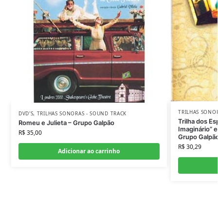
TRILHAS SONO
DVD'S
,
TRILHAS SONORAS - SOUND TRACK
Trilha dos E
Romeu e Julieta – Grupo Galpão
Imaginário” 
R$
35,00
Grupo Galpã
R$
30,29
Adicionar ao carrinho