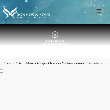
O Estúdio
Minha Conta
Frete Grátis
para todo Brasil
Início
CDs
Música Antiga - Clássica - Contemporânea
Amadeus ao Vivo – Trio Amadeus
/
/
/