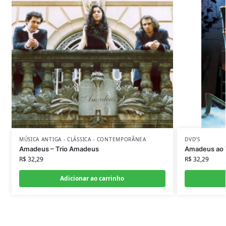
MÚSICA ANTIGA - CLÁSSICA - CONTEMPORÂNEA
DVD'S
Amadeus – Trio Amadeus
Amadeus ao 
R$
32,29
R$
32,29
Adicionar ao carrinho