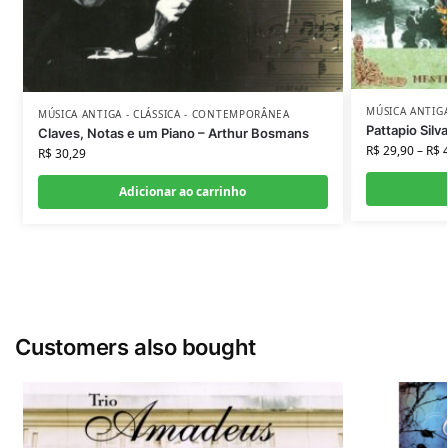
MÚSICA ANTIG
MÚSICA ANTIGA - CLÁSSICA - CONTEMPORÂNEA
Pattapio Silv
Claves, Notas e um Piano – Arthur Bosmans
R$
29,90
–
R$
4
R$
30,29
Adicionar ao carrinho
Customers also bought