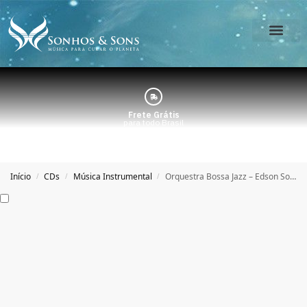
O Estúdio
Minha Conta
Frete Grátis
para todo Brasil
Início
CDs
Música Instrumental
Orquestra Bossa Jazz – Edson Soliva
/
/
/